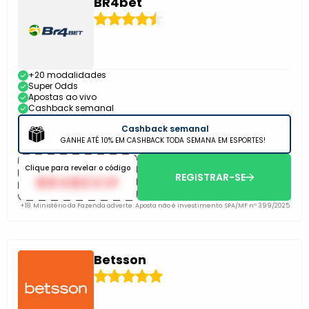
BR4bet
+20 modalidades
Super Odds
Apostas ao vivo
Cashback semanal
Cashback semanal
GANHE ATÉ 10% EM CASHBACK TODA SEMANA EM ESPORTES!
Clique para revelar o código
REGISTRAR-SE
B
R
4
B
E
V
I
P
+18. Ministério da Fazenda adverte: Aposta não é investimento. SPA/MF nº 399/2025
Betsson