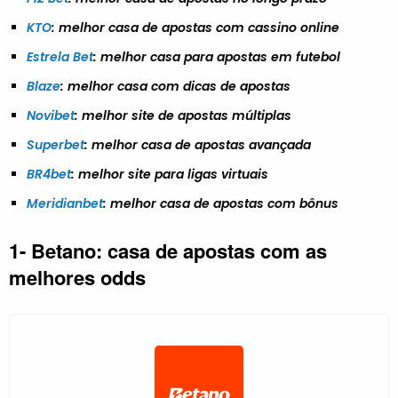
KTO
: melhor casa de apostas com cassino online
Estrela Bet
: melhor casa para apostas em futebol
Blaze
: melhor casa com dicas de apostas
Novibet
: melhor site de apostas múltiplas
Superbet
: melhor casa de apostas avançada
BR4bet
: melhor site para ligas virtuais
Meridianbet
: melhor casa de apostas com bônus
1- Betano: casa de apostas com as
melhores odds