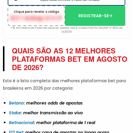
Clique para revelar o código
REGISTRAR-SE
B
E
T
&nbsp;
D
V
I
P
+18. Ministério da Fazenda adverte: Aposta não é investimento. SPA/MF nº 806, de
14/2025
QUAIS SÃO AS 12 MELHORES
PLATAFORMAS BET EM AGOSTO
DE 2026?
Esta é a lista completa das melhores plataformas bet para
brasileiros em 2026 por categoria:
Betano
: melhores odds de apostas
Stake
: melhor transmissão ao vivo
Betnacional
: melhor plataforma de 1 real
F12 Bet
: melhor casa de apostas no longo prazo