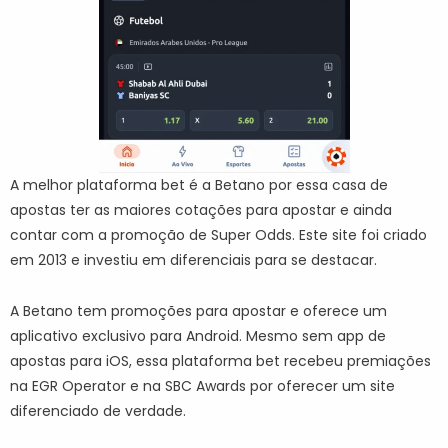
A melhor plataforma bet é a Betano por essa casa de
apostas ter as maiores cotações para apostar e ainda
contar com a promoção de Super Odds. Este site foi criado
em 2013 e investiu em diferenciais para se destacar.
A Betano tem promoções para apostar e oferece um
aplicativo exclusivo para Android. Mesmo sem app de
apostas para iOS, essa plataforma bet recebeu premiações
na EGR Operator e na SBC Awards por oferecer um site
diferenciado de verdade.