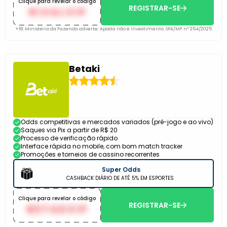
Clique para revelar o código
REGISTRAR-SE
R
I
V
A
L
V
I
P
+18. Ministério da Fazenda adverte: Aposta não é investimento. SPA/MF nº 264/2025
Betaki
Odds competitivas e mercados variados (pré-jogo e ao vivo)
Saques via Pix a partir de R$ 20
Processo de verificação rápido
Interface rápida no mobile, com bom match tracker
Promoções e torneios de cassino recorrentes
Super Odds
CASHBACK DIÁRIO DE ATÉ 5% EM ESPORTES
Clique para revelar o código
REGISTRAR-SE
B
E
T
A
K
V
I
P