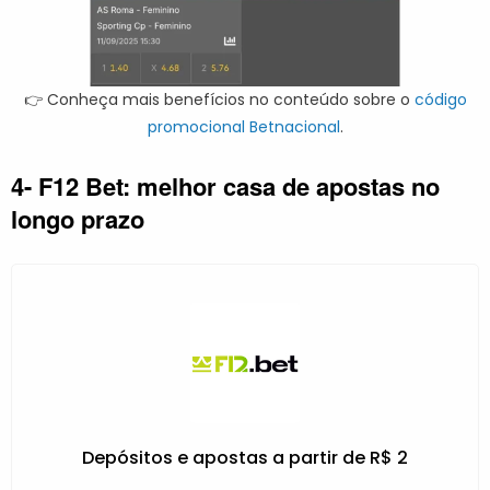
👉 Conheça mais benefícios no conteúdo sobre o
código
promocional Betnacional
.
4- F12 Bet: melhor casa de apostas no
longo prazo
Depósitos e apostas a partir de R$ 2