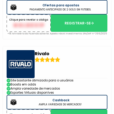
Ofertas para apostas
PAGAMENTO ANTECIPADO DE 2 GOLS EM FUTEBOL
Clique para revelar o código
REGISTRAR-SE
G
O
L
D
E
V
I
P
+18. Ministério da Fazenda adverte: Aposta não é investimento. SPA/MF nº 399/2025
Rivalo
Site bastante otimizado para o usuários
Boosts em odds
Ampla variedade de mercados
Esportes Virtuais disponíves
Cashback
AMPLA VARIEDADE DE MERCADOS!