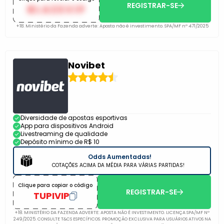
REGISTRAR-SE
B
L
A
Z
E
V
I
P
+18. Ministério da Fazenda adverte: Aposta não é investimento. SPA/MF nº 471/2025
Novibet
Diversidade de apostas esportivas
App para dispositivos Android
Livestreaming de qualidade
Depósito mínimo de R$ 10
Odds Aumentadas!
COTAÇÕES ACIMA DA MÉDIA PARA VÁRIAS PARTIDAS!
Clique para copiar o código
REGISTRAR-SE
TUPIVIP
+18. MINISTÉRIO DA FAZENDA ADVERTE: APOSTA NÃO É INVESTIMENTO. LICENÇA SPA/MF Nº
249/2025. CONSULTE T&CS ESPECÍFICOS. PROMOÇÃO EXCLUSIVA PARA USUÁRIOS ATIVOS NA