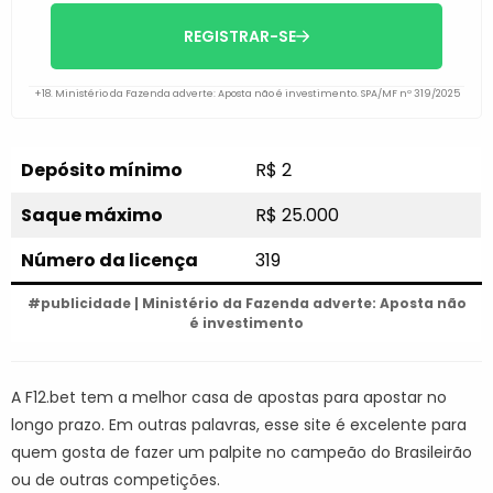
REGISTRAR-SE
+18. Ministério da Fazenda adverte: Aposta não é investimento. SPA/MF nº 319/2025
Depósito mínimo
R$ 2
Saque máximo
R$ 25.000
Número da licença
319
#publicidade | Ministério da Fazenda adverte: Aposta não
é investimento
A F12.bet tem a melhor casa de apostas para apostar no
longo prazo. Em outras palavras, esse site é excelente para
quem gosta de fazer um palpite no campeão do Brasileirão
ou de outras competições.