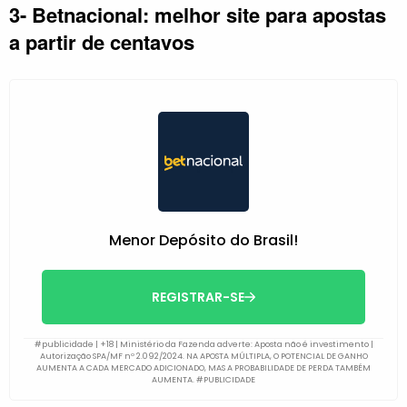
3- Betnacional: melhor site para apostas
a partir de centavos
Menor Depósito do Brasil!
REGISTRAR-SE
#publicidade | +18 | Ministério da Fazenda adverte: Aposta não é investimento |
Autorização SPA/MF nº 2.092/2024. NA APOSTA MÚLTIPLA, O POTENCIAL DE GANHO
AUMENTA A CADA MERCADO ADICIONADO, MAS A PROBABILIDADE DE PERDA TAMBÉM
AUMENTA. #PUBLICIDADE