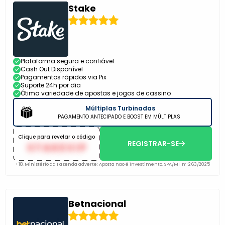
Stake
Plataforma segura e confiável
Cash Out Disponível
Pagamentos rápidos via Pix
Suporte 24h por dia
Ótima variedade de apostas e jogos de cassino
Múltiplas Turbinadas
PAGAMENTO ANTECIPADO E BOOST EM MÚLTIPLAS
Clique para revelar o código
REGISTRAR-SE
S
T
A
K
E
V
I
P
+18. Ministério da Fazenda adverte: Aposta não é investimento. SPA/MF nº 263/2025
Betnacional