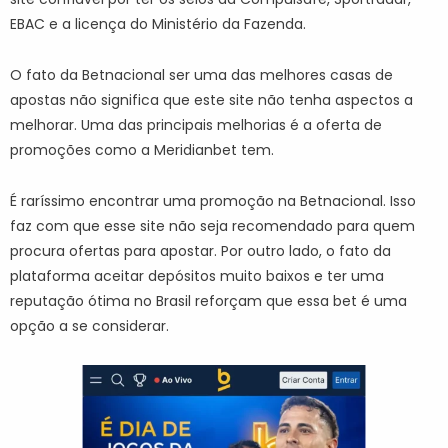
EBAC e a licença do Ministério da Fazenda.
O fato da Betnacional ser uma das melhores casas de
apostas não significa que este site não tenha aspectos a
melhorar. Uma das principais melhorias é a oferta de
promoções como a Meridianbet tem.
É raríssimo encontrar uma promoção na Betnacional. Isso
faz com que esse site não seja recomendado para quem
procura ofertas para apostar. Por outro lado, o fato da
plataforma aceitar depósitos muito baixos e ter uma
reputação ótima no Brasil reforçam que essa bet é uma
opção a se considerar.