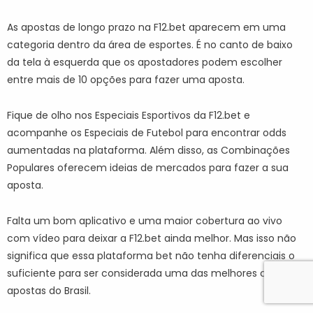
As apostas de longo prazo na F12.bet aparecem em uma
categoria dentro da área de esportes. É no canto de baixo
da tela à esquerda que os apostadores podem escolher
entre mais de 10 opções para fazer uma aposta.
Fique de olho nos Especiais Esportivos da F12.bet e
acompanhe os Especiais de Futebol para encontrar odds
aumentadas na plataforma. Além disso, as Combinações
Populares oferecem ideias de mercados para fazer a sua
aposta.
Falta um bom aplicativo e uma maior cobertura ao vivo
com vídeo para deixar a F12.bet ainda melhor. Mas isso não
significa que essa plataforma bet não tenha diferenciais o
suficiente para ser considerada uma das melhores casas de
apostas do Brasil.