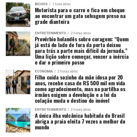
BICHOS
1 hora atrás
Motorista para o carro e fica em choque
ao encontrar um gato selvagem preso na
grade dianteira
ENTRETENIMENTO
2 horas atrás
Provérbio holandês sobre coragem: “Quem
já está do lado de fora da porta deixou
para trás a parte mais difícil da jornada.”
Uma lição sobre começar, vencer a inércia
e dar o primeiro passo
ECONOMIA
2 horas atrás
Filho cuida sozinho da mãe idosa por 20
anos, recebe casa de R$ 500 mil em vida
como agradecimento, mas na partilha os
irmãos exigem a devolução e a lei da
colação muda o destino do imóvel
ENTRETENIMENTO
2 horas atrás
A única ilha vulcânica habitada do Brasil
abriga a praia eleita 7 vezes a melhor do
mundo