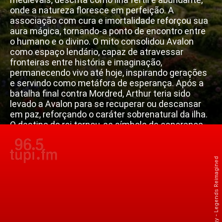
onde a natureza floresce em perfeição. A
associação com cura e imortalidade reforçou sua
aura mágica, tornando-a ponto de encontro entre
o humano e o divino. O mito consolidou Avalon
como espaço lendário, capaz de atravessar
fronteiras entre história e imaginação,
permanecendo vivo até hoje, inspirando gerações
e servindo como metáfora de esperança. Após a
batalha final contra Mordred, Arthur teria sido
levado a Avalon para se recuperar ou descansar
em paz, reforçando o caráter sobrenatural da ilha.
O destino do rei tornou-se símbolo de esperança,
sugerindo que ele poderia retornar em tempos de
necessidade.