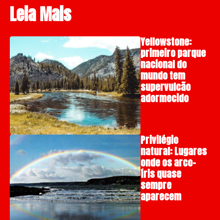
Leia Mais
Yellowstone:
primeiro parque
nacional do
mundo tem
supervulcão
adormecido
Privilégio
natural: Lugares
onde os arco-
íris quase
sempre
aparecem