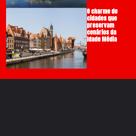
O charme de
cidades que
preservam
cenários da
Idade Média
Compartilhe: