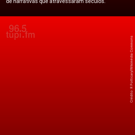
de narrativas que atravessaram séculos.
Crédito: R Potticary/Wikimédia Commons