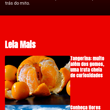
trás do mito.
Leia Mais
Tangerina: muito
além dos gomos,
uma fruta cheia
de curiosidades
Conheça flores