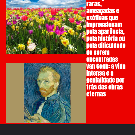
raras,
ameaçadas e
exóticas que
impressionam
pela aparência,
pela história ou
pela dificuldade
de serem
encontradas
Van Gogh: a vida
intensa e a
genialidade por
trás das obras
eternas