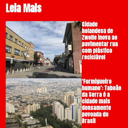
Leia Mais
Cidade
holandesa de
Zwolle inova ao
pavimentar rua
com plástico
reciclável
‘Formigueiro
humano’: Taboão
da Serra é a
cidade mais
densamente
povoada do
Brasil