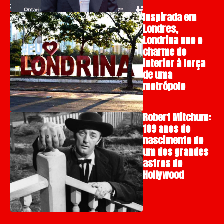
Inspirada em
Londres,
Londrina une o
charme do
interior à força
de uma
metrópole
Robert Mitchum:
109 anos do
nascimento de
um dos grandes
astros de
Hollywood