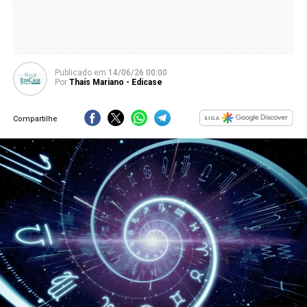
Publicado
em
14/06/26 00:00
Por
Thaís Mariano - Edicase
Compartilhe