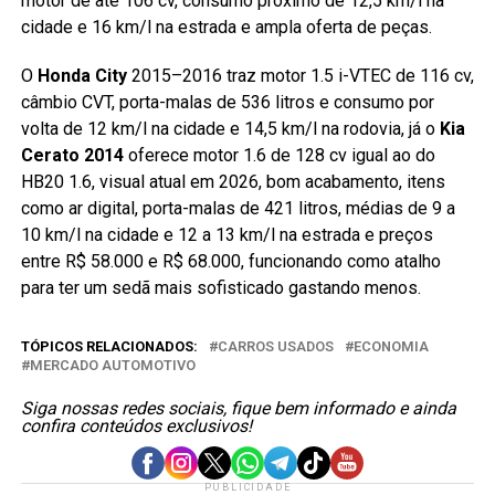
motor de até 106 cv, consumo próximo de 12,5 km/l na
cidade e 16 km/l na estrada e ampla oferta de peças.
O
Honda City
2015–2016 traz motor 1.5 i-VTEC de 116 cv,
câmbio CVT, porta-malas de 536 litros e consumo por
volta de 12 km/l na cidade e 14,5 km/l na rodovia, já o
Kia
Cerato 2014
oferece motor 1.6 de 128 cv igual ao do
HB20 1.6, visual atual em 2026, bom acabamento, itens
como ar digital, porta-malas de 421 litros, médias de 9 a
10 km/l na cidade e 12 a 13 km/l na estrada e preços
entre R$ 58.000 e R$ 68.000, funcionando como atalho
para ter um sedã mais sofisticado gastando menos.
TÓPICOS RELACIONADOS:
CARROS USADOS
ECONOMIA
MERCADO AUTOMOTIVO
Siga nossas redes sociais, fique bem informado e ainda
confira conteúdos exclusivos!
PUBLICIDADE