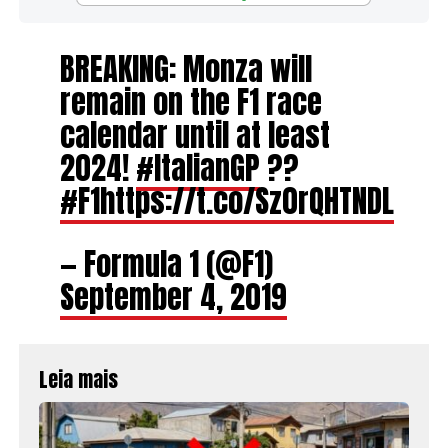
BREAKING: Monza will
remain on the F1 race
calendar until at least
2024!
#ItalianGP
??
#F1
https://t.co/Sz0rQHTNDL
— Formula 1 (@F1)
September 4, 2019
Leia mais