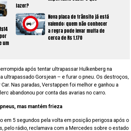
fazer?
Nova placa de trânsito já está
valendo: quem não conhecer
R$14
a regra pode levar multa de
 por
cerca de R$ 1.170
ue um
errompida após tentar ultrapassar Hulkenberg na
ha ultrapassado Gorsjean – e furar o pneu. Os destroços,
y Car. Nas paradas, Verstappen foi melhor e ganhou a
lerc abandonou por conta das avarias no carro.
 pneus, mas mantém frieza
o em 5 segundos pela volta em posição perigosa após o
glês, pelo rádio, reclamava com a Mercedes sobre o estado