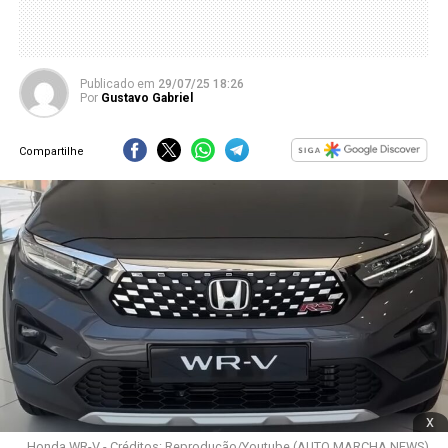
Publicado
em
29/07/25 18:26
Por
Gustavo Gabriel
Compartilhe
x
Honda WR-V - Créditos: Reprodução/Youtube (AUTO MARCHA NEWS)