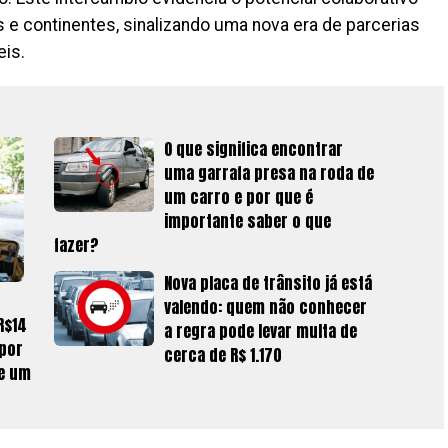
 e continentes, sinalizando uma nova era de parcerias
eis.
O que significa encontrar
uma garrafa presa na roda de
um carro e por que é
importante saber o que
fazer?
Nova placa de trânsito já está
valendo: quem não conhecer
R$14
a regra pode levar multa de
 por
cerca de R$ 1.170
ue um