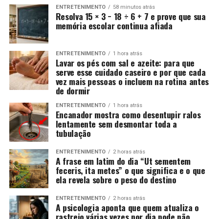
ENTRETENIMENTO
58 minutos atrás
Resolva 15 × 3 − 18 ÷ 6 + 7 e prove que sua
memória escolar continua afiada
ENTRETENIMENTO
1 hora atrás
Lavar os pés com sal e azeite: para que
serve esse cuidado caseiro e por que cada
vez mais pessoas o incluem na rotina antes
de dormir
ENTRETENIMENTO
1 hora atrás
Encanador mostra como desentupir ralos
lentamente sem desmontar toda a
tubulação
ENTRETENIMENTO
2 horas atrás
A frase em latim do dia “Ut sementem
feceris, ita metes” o que significa e o que
ela revela sobre o peso do destino
ENTRETENIMENTO
2 horas atrás
A psicologia aponta que quem atualiza o
rastreio várias vezes por dia pode não