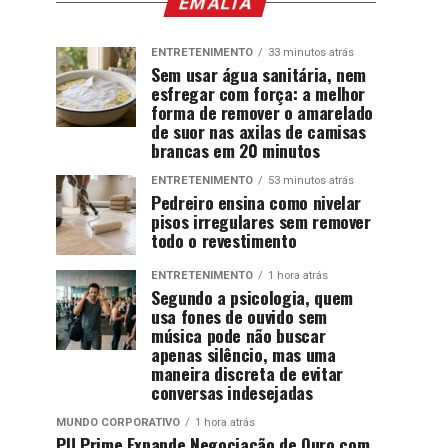
EM ALTA
ENTRETENIMENTO
33 minutos atrás
Sem usar água sanitária, nem
esfregar com força: a melhor
forma de remover o amarelado
de suor nas axilas de camisas
brancas em 20 minutos
ENTRETENIMENTO
53 minutos atrás
Pedreiro ensina como nivelar
pisos irregulares sem remover
todo o revestimento
ENTRETENIMENTO
1 hora atrás
Segundo a psicologia, quem
usa fones de ouvido sem
música pode não buscar
apenas silêncio, mas uma
maneira discreta de evitar
conversas indesejadas
MUNDO CORPORATIVO
1 hora atrás
PU Prime Expande Negociação de Ouro com