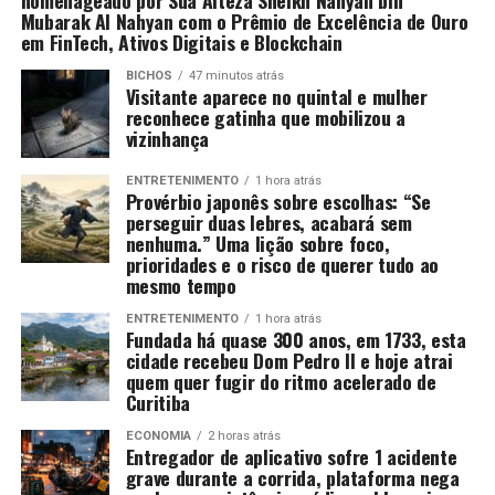
homenageado por Sua Alteza Sheikh Nahyan bin
Mubarak Al Nahyan com o Prêmio de Excelência de Ouro
em FinTech, Ativos Digitais e Blockchain
BICHOS
47 minutos atrás
Visitante aparece no quintal e mulher
reconhece gatinha que mobilizou a
vizinhança
ENTRETENIMENTO
1 hora atrás
Provérbio japonês sobre escolhas: “Se
perseguir duas lebres, acabará sem
nenhuma.” Uma lição sobre foco,
prioridades e o risco de querer tudo ao
mesmo tempo
ENTRETENIMENTO
1 hora atrás
Fundada há quase 300 anos, em 1733, esta
cidade recebeu Dom Pedro II e hoje atrai
quem quer fugir do ritmo acelerado de
Curitiba
ECONOMIA
2 horas atrás
Entregador de aplicativo sofre 1 acidente
grave durante a corrida, plataforma nega