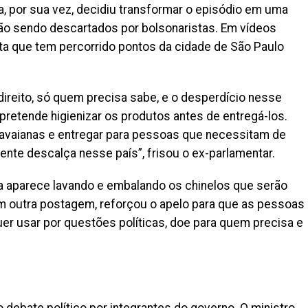
a, por sua vez, decidiu transformar o episódio em uma
ão sendo descartados por bolsonaristas. Em vídeos
ata que tem percorrido pontos da cidade de São Paulo
direito, só quem precisa sabe, e o desperdício nesse
 pretende higienizar os produtos antes de entregá-los.
Havaianas e entregar para pessoas que necessitam de
nte descalça nesse país”, frisou o ex-parlamentar.
a aparece lavando e embalando os chinelos que serão
m outra postagem, reforçou o apelo para que as pessoas
uer usar por questões políticas, doe para quem precisa e
debate político por integrantes do governo. O ministro