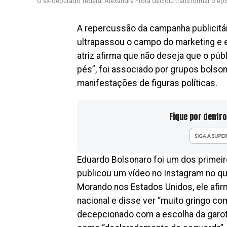
O ex-deputado federal Alexandre Frota decidiu transformar o ep
A repercussão da campanha publicitá
ultrapassou o campo do marketing e en
atriz afirma que não deseja que o pú
pés”, foi associado por grupos bolsona
manifestações de figuras políticas.
Fique por dentro
Eduardo Bolsonaro foi um dos primeir
publicou um vídeo no Instagram no qu
Morando nos Estados Unidos, ele afi
nacional e disse ver “muito gringo co
decepcionado com a escolha da garot