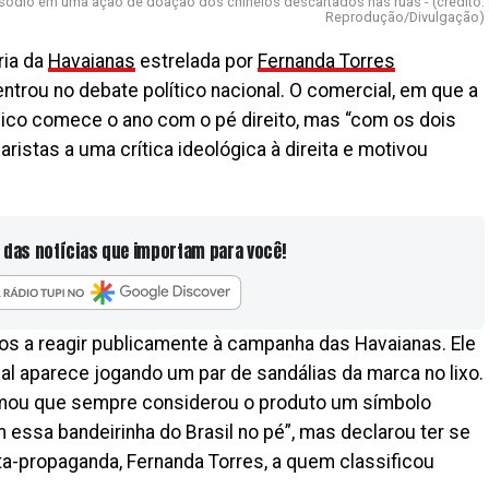
isódio em uma ação de doação dos chinelos descartados nas ruas - (crédito:
Reprodução/Divulgação)
ria da
Havaianas
estrelada por
Fernanda Torres
trou no debate político nacional. O comercial, em que a
blico comece o ano com o pé direito, mas “com os dois
ristas a uma crítica ideológica à direita e motivou
 das notícias que importam para você!
os a reagir publicamente à campanha das Havaianas. Ele
al aparece jogando um par de sandálias da marca no lixo.
rmou que sempre considerou o produto um símbolo
m essa bandeirinha do Brasil no pé”, mas declarou ter se
a-propaganda, Fernanda Torres, a quem classificou