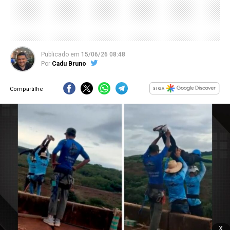
Publicado
em
15/06/26 08:48
Por
Cadu Bruno
Compartilhe
x