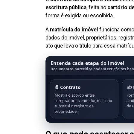
escritura pública
, feita no
cartório d
forma é exigida ou escolhida.
A
matrícula do imóvel
funciona como 
dados do imóvel, proprietários, regis
ato que leva o título para essa matríc
Entenda cada etapa do imóvel
Documentos parecidos podem ter efeitos bem
📄 Contrato
✍️ 
Mostra o acordo entre
For
comprador e vendedor, mas não
aind
substitui o registro da
de r
propriedade.