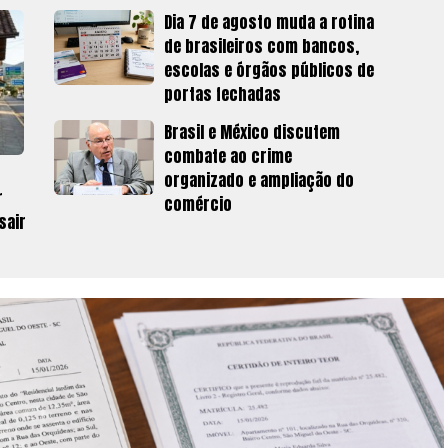
Dia 7 de agosto muda a rotina
de brasileiros com bancos,
escolas e órgãos públicos de
portas fechadas
Brasil e México discutem
combate ao crime
organizado e ampliação do
r
comércio
sair