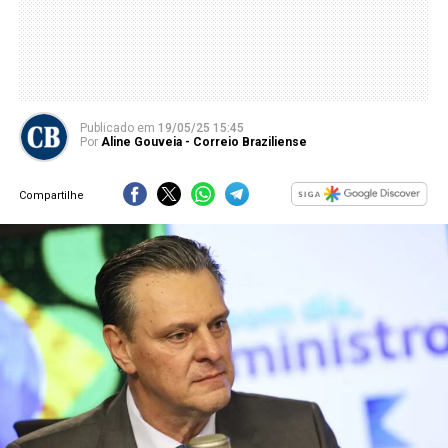
Publicado
em
19/05/25 15:45
Por
Aline Gouveia - Correio Braziliense
Compartilhe