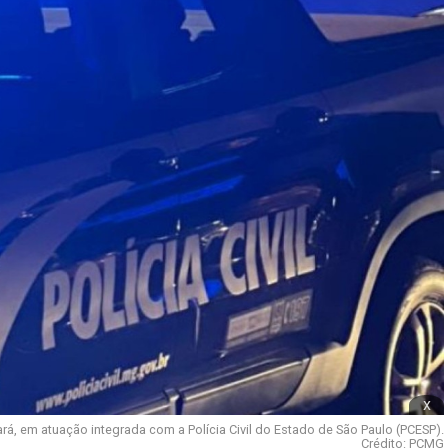
x
bará, em atuação integrada com a Polícia Civil do Estado de São Paulo (PCESP).
Crédito: PCMG