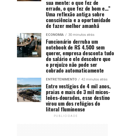
sua mente: o que fez de
errado, o que fez de bom e…”
Uma reflexão antiga sobre
consciência e a oportunidade
de fazer melhor amanhã
ECONOMIA
30 minutos atrás
Funcionário derruba um
notebook de R$ 4.500 sem
querer, empresa desconta tudo
do salário e ele descobre que
o prejuízo não pode ser
cobrado automaticamente
ENTRETENIMENTO
42 minutos atrás
Entre vestígios de 4 mil anos,
praias e mais de 3 mil micos-
leões-dourados, esse destino
virou um dos refúgios do
litoral fluminense
PUBLICIDADE