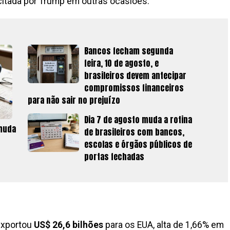
citada por Trump em outras ocasiões.
Bancos fecham segunda
feira, 10 de agosto, e
brasileiros devem antecipar
compromissos financeiros
para não sair no prejuízo
Dia 7 de agosto muda a rotina
 muda
de brasileiros com bancos,
escolas e órgãos públicos de
portas fechadas
 exportou
US$ 26,6 bilhões
para os EUA, alta de 1,66% em