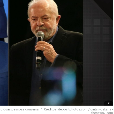
x
o duas pessoas conversam". Créditos: depositphotos.com / gints.ivuskans -
thenews2.com