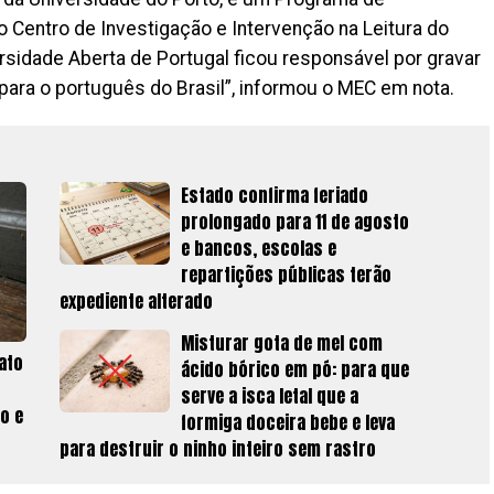
o Centro de Investigação e Intervenção na Leitura do
ersidade Aberta de Portugal ficou responsável por gravar
para o português do Brasil”, informou o MEC em nota.
Estado confirma feriado
prolongado para 11 de agosto
e bancos, escolas e
repartições públicas terão
expediente alterado
Misturar gota de mel com
ato
ácido bórico em pó: para que
serve a isca letal que a
o e
formiga doceira bebe e leva
para destruir o ninho inteiro sem rastro