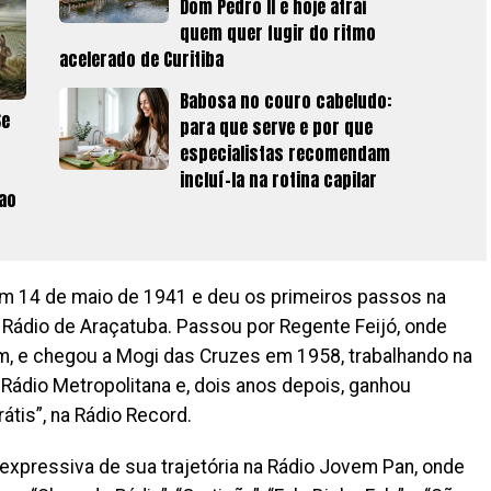
Dom Pedro II e hoje atrai
quem quer fugir do ritmo
acelerado de Curitiba
Babosa no couro cabeludo:
Se
para que serve e por que
especialistas recomendam
incluí-la na rotina capilar
 ao
m 14 de maio de 1941 e deu os primeiros passos na
a Rádio de Araçatuba. Passou por Regente Feijó, onde
 e chegou a Mogi das Cruzes em 1958, trabalhando na
Rádio Metropolitana e, dois anos depois, ganhou
tis”, na Rádio Record.
expressiva de sua trajetória na Rádio Jovem Pan, onde