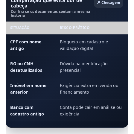
Comparação que evita dor de
🔎 Checagem
cabeça
Confira se os documentos contam a mesma
história
SITUAÇÃO
RISCO PRÁTICO
CPF com nome
Bloqueio em cadastro e
antigo
validação digital
RG ou CNH
Dúvida na identificação
desatualizados
presencial
Imóvel em nome
Exigência extra em venda ou
anterior
financiamento
Banco com
Conta pode cair em análise ou
cadastro antigo
exigência