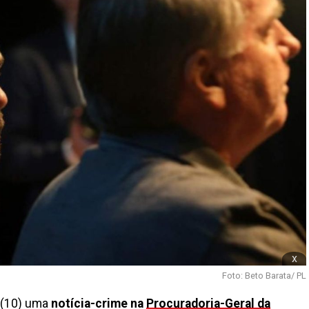
x
Foto: Beto Barata/ PL
a (10) uma
notícia-crime na
Procuradoria-Geral da