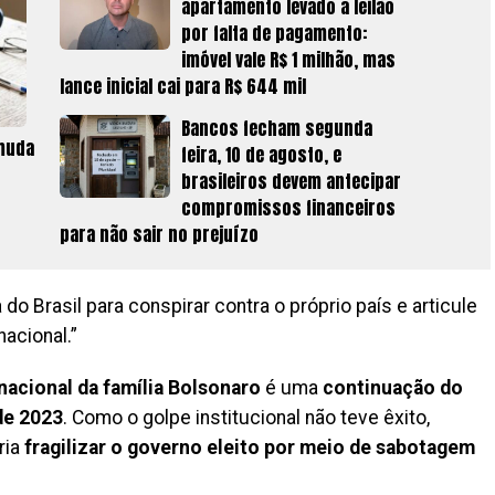
apartamento levado a leilão
por falta de pagamento:
imóvel vale R$ 1 milhão, mas
lance inicial cai para R$ 644 mil
Bancos fecham segunda
 muda
feira, 10 de agosto, e
brasileiros devem antecipar
compromissos financeiros
para não sair no prejuízo
do Brasil para conspirar contra o próprio país e articule
acional.”
nacional da família Bolsonaro
é uma
continuação do
de 2023
. Como o golpe institucional não teve êxito,
ria
fragilizar o governo eleito por meio de sabotagem