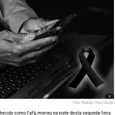
x
Foto: Pixabay / Reprodução
nhecido como Fafá, morreu na noite desta segunda-feira