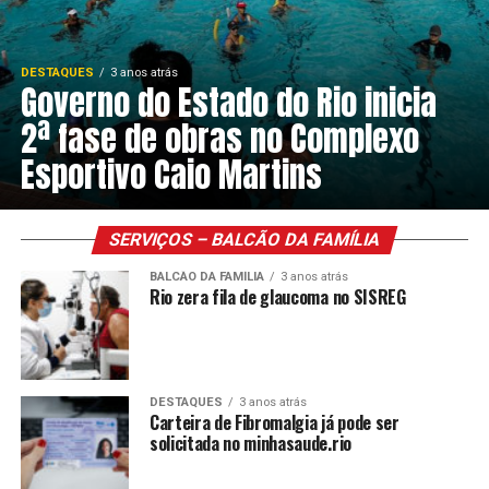
DESTAQUES
3 anos atrás
Governo do Estado do Rio inicia
2ª fase de obras no Complexo
Esportivo Caio Martins
SERVIÇOS – BALCÃO DA FAMÍLIA
BALCÃO DA FAMÍLIA
3 anos atrás
Rio zera fila de glaucoma no SISREG
DESTAQUES
3 anos atrás
Carteira de Fibromalgia já pode ser
solicitada no minhasaude.rio