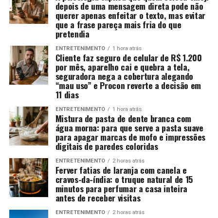
depois de uma mensagem direta pode não
querer apenas enfeitar o texto, mas evitar
que a frase pareça mais fria do que
pretendia
ENTRETENIMENTO
1 hora atrás
Cliente faz seguro de celular de R$ 1.200
por mês, aparelho cai e quebra a tela,
seguradora nega a cobertura alegando
“mau uso” e Procon reverte a decisão em
11 dias
ENTRETENIMENTO
1 hora atrás
Mistura de pasta de dente branca com
água morna: para que serve a pasta suave
para apagar marcas de mofo e impressões
digitais de paredes coloridas
ENTRETENIMENTO
2 horas atrás
Ferver fatias de laranja com canela e
cravos-da-índia: o truque natural de 15
minutos para perfumar a casa inteira
antes de receber visitas
ENTRETENIMENTO
2 horas atrás