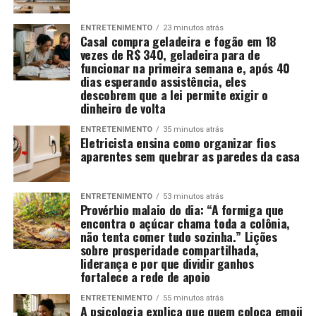
ENTRETENIMENTO
23 minutos atrás
Casal compra geladeira e fogão em 18
vezes de R$ 340, geladeira para de
funcionar na primeira semana e, após 40
dias esperando assistência, eles
descobrem que a lei permite exigir o
dinheiro de volta
ENTRETENIMENTO
35 minutos atrás
Eletricista ensina como organizar fios
aparentes sem quebrar as paredes da casa
ENTRETENIMENTO
53 minutos atrás
Provérbio malaio do dia: “A formiga que
encontra o açúcar chama toda a colônia,
não tenta comer tudo sozinha.” Lições
sobre prosperidade compartilhada,
liderança e por que dividir ganhos
fortalece a rede de apoio
ENTRETENIMENTO
55 minutos atrás
A psicologia explica que quem coloca emoji