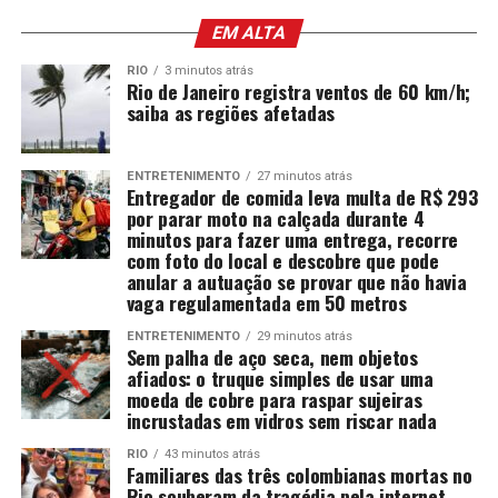
EM ALTA
RIO
3 minutos atrás
Rio de Janeiro registra ventos de 60 km/h;
saiba as regiões afetadas
ENTRETENIMENTO
27 minutos atrás
Entregador de comida leva multa de R$ 293
por parar moto na calçada durante 4
minutos para fazer uma entrega, recorre
com foto do local e descobre que pode
anular a autuação se provar que não havia
vaga regulamentada em 50 metros
ENTRETENIMENTO
29 minutos atrás
Sem palha de aço seca, nem objetos
afiados: o truque simples de usar uma
moeda de cobre para raspar sujeiras
incrustadas em vidros sem riscar nada
RIO
43 minutos atrás
Familiares das três colombianas mortas no
Rio souberam da tragédia pela internet