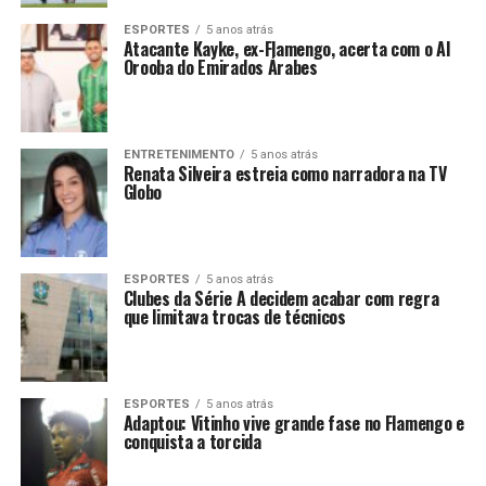
ESPORTES
5 anos atrás
Atacante Kayke, ex-Flamengo, acerta com o Al
Orooba do Emirados Árabes
ENTRETENIMENTO
5 anos atrás
Renata Silveira estreia como narradora na TV
Globo
ESPORTES
5 anos atrás
Clubes da Série A decidem acabar com regra
que limitava trocas de técnicos
ESPORTES
5 anos atrás
Adaptou: Vitinho vive grande fase no Flamengo e
conquista a torcida