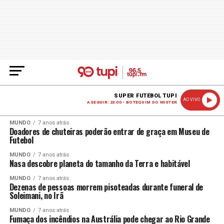
SUPER FUTEBOL TUPI
AO VIVO
A SEGUIR: 23:00 - BOTEQUIM DO MISTER
MUNDO
7 anos atrás
Doadores de chuteiras poderão entrar de graça em Museu de
Futebol
MUNDO
7 anos atrás
Nasa descobre planeta do tamanho da Terra e habitável
MUNDO
7 anos atrás
Dezenas de pessoas morrem pisoteadas durante funeral de
Soleimani, no Irã
MUNDO
7 anos atrás
Fumaça dos incêndios na Austrália pode chegar ao Rio Grande