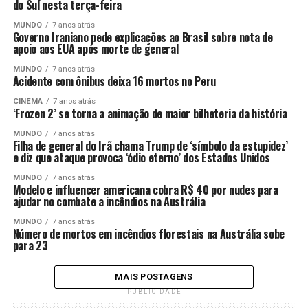
do Sul nesta terça-feira
MUNDO
7 anos atrás
Governo Iraniano pede explicações ao Brasil sobre nota de
apoio aos EUA após morte de general
MUNDO
7 anos atrás
Acidente com ônibus deixa 16 mortos no Peru
CINEMA
7 anos atrás
‘Frozen 2’ se torna a animação de maior bilheteria da história
MUNDO
7 anos atrás
Filha de general do Irã chama Trump de ‘símbolo da estupidez’
e diz que ataque provoca ‘ódio eterno’ dos Estados Unidos
MUNDO
7 anos atrás
Modelo e influencer americana cobra R$ 40 por nudes para
ajudar no combate a incêndios na Austrália
MUNDO
7 anos atrás
Número de mortos em incêndios florestais na Austrália sobe
para 23
MAIS POSTAGENS
PUBLICIDADE