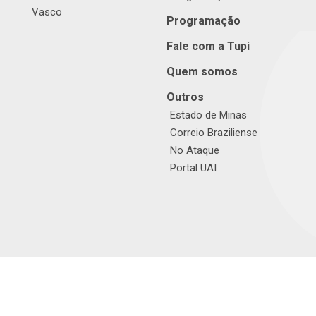
Vasco
Programação
Fale com a Tupi
Quem somos
Outros
Estado de Minas
Correio Braziliense
No Ataque
Portal UAI
© TUPI S/A. Todos os direitos reservados. |
Política de Privacidade