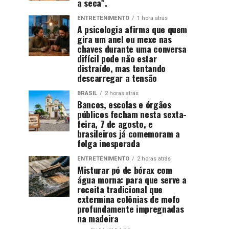
a seca”.
ENTRETENIMENTO
1 hora atrás
A psicologia afirma que quem
gira um anel ou mexe nas
chaves durante uma conversa
difícil pode não estar
distraído, mas tentando
descarregar a tensão
BRASIL
2 horas atrás
Bancos, escolas e órgãos
públicos fecham nesta sexta-
feira, 7 de agosto, e
brasileiros já comemoram a
folga inesperada
ENTRETENIMENTO
2 horas atrás
Misturar pó de bórax com
água morna: para que serve a
receita tradicional que
extermina colônias de mofo
profundamente impregnadas
na madeira