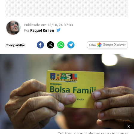
Publicado
em
13/10/24 07:03
Por
Raquel Kirlien
Compartilhe
x
Créditos: depositphotos.com / joasouza