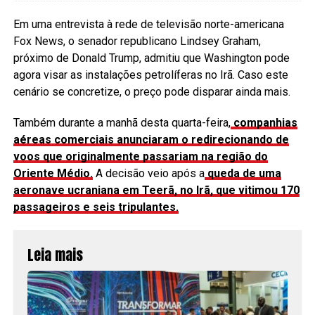
Em uma entrevista à rede de televisão norte-americana
Fox News, o senador republicano Lindsey Graham,
próximo de Donald Trump, admitiu que Washington pode
agora visar as instalações petrolíferas no Irã. Caso este
cenário se concretize, o preço pode disparar ainda mais.
Também durante a manhã desta quarta-feira,
companhias
aéreas comerciais anunciaram o redirecionando de
voos que originalmente passariam na região do
Oriente Médio.
A decisão veio após a
queda de uma
aeronave ucraniana em Teerã, no Irã, que vitimou 170
passageiros e seis tripulantes.
Leia mais