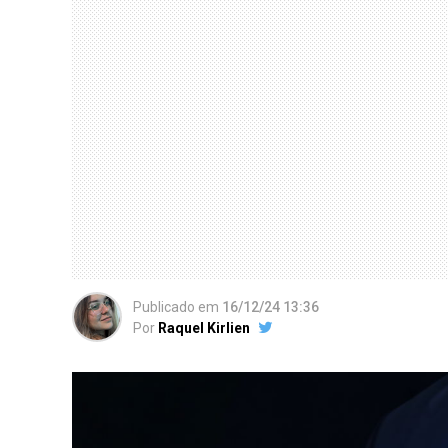
Publicado
em
16/12/24 13:36
Por
Raquel Kirlien