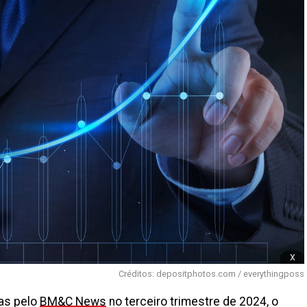
x
Créditos: depositphotos.com / everythingposs
as pelo
BM&C News
no terceiro trimestre de 2024, o