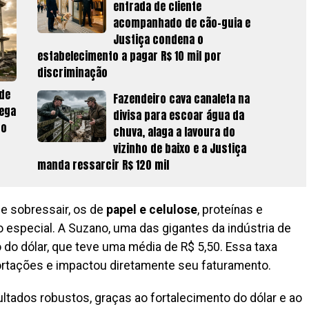
entrada de cliente
acompanhado de cão-guia e
Justiça condena o
estabelecimento a pagar R$ 10 mil por
discriminação
de
Fazendeiro cava canaleta na
rega
divisa para escoar água da
 o
chuva, alaga a lavoura do
vizinho de baixo e a Justiça
manda ressarcir R$ 120 mil
e sobressair, os de
papel e celulose
, proteínas e
pecial. A Suzano, uma das gigantes da indústria de
o do dólar, que teve uma média de R$ 5,50. Essa taxa
ortações e impactou diretamente seu faturamento.
ultados robustos, graças ao fortalecimento do dólar e ao