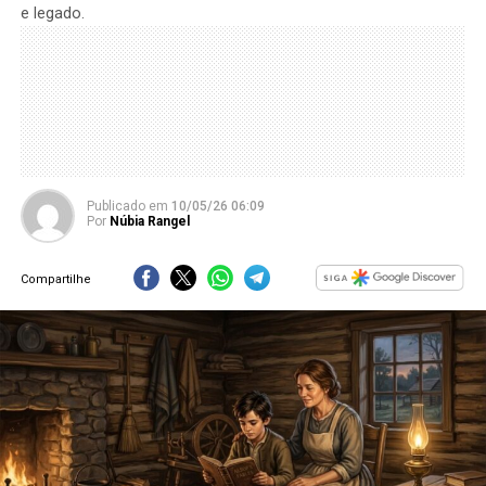
e legado.
Publicado
em
10/05/26 06:09
Por
Núbia Rangel
Compartilhe