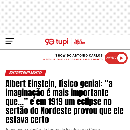
SHOW DO ANTÔNIO CARLOS
AO VIVO
A SEGUIR: 08:00 - PROGRAMA ISABELE BENITO
ENTRETENIMENTO
Albert Einstein, físico genial: “a
imaginação é mais importante
que…” e em 1919 um eclipse no
sertão do Nordeste provou que ele
estava certo
A pequena relação da teoria de Einstein e o Ceará.