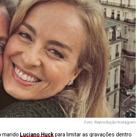
x
Foto: Reprodução/Instagram
o marido
Luciano Huck
para limitar as gravações dentro