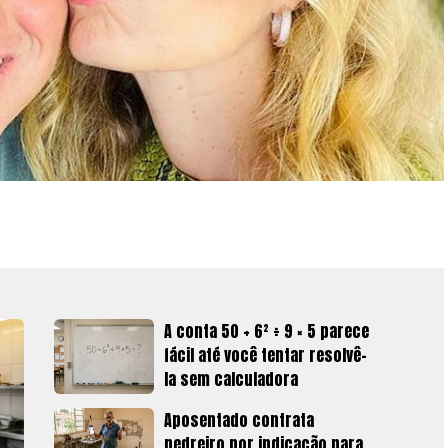
A conta 50 + 6² ÷ 9 × 5 parece
fácil até você tentar resolvê-
la sem calculadora
Aposentado contrata
pedreiro por indicação para