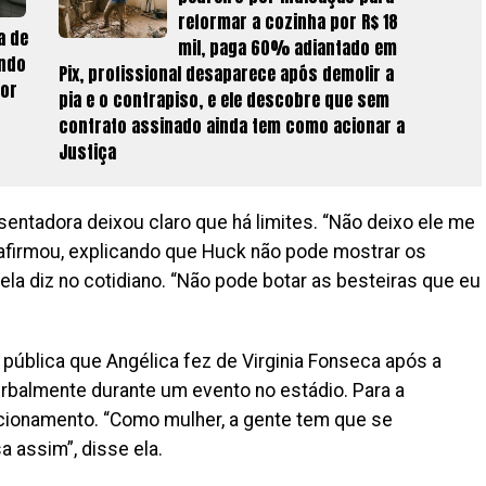
reformar a cozinha por R$ 18
a de
mil, paga 60% adiantado em
ando
Pix, profissional desaparece após demolir a
por
pia e o contrapiso, e ele descobre que sem
contrato assinado ainda tem como acionar a
Justiça
entadora deixou claro que há limites. “Não deixo ele me
, afirmou, explicando que Huck não pode mostrar os
la diz no cotidiano. “Não pode botar as besteiras que eu
pública que Angélica fez de Virginia Fonseca após a
erbalmente durante um evento no estádio. Para a
icionamento. “Como mulher, a gente tem que se
 assim”, disse ela.