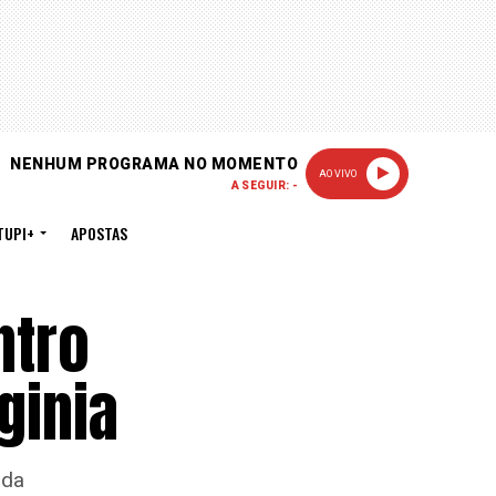
NENHUM PROGRAMA NO MOMENTO
AO VIVO
A SEGUIR: -
TUPI+
APOSTAS
ntro
ginia
nda