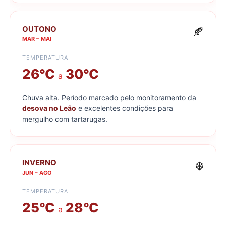
OUTONO
🍂
MAR – MAI
TEMPERATURA
26°C
30°C
a
Chuva alta. Período marcado pelo monitoramento da
desova no Leão
e excelentes condições para
mergulho com tartarugas.
INVERNO
❄️
JUN – AGO
TEMPERATURA
25°C
28°C
a