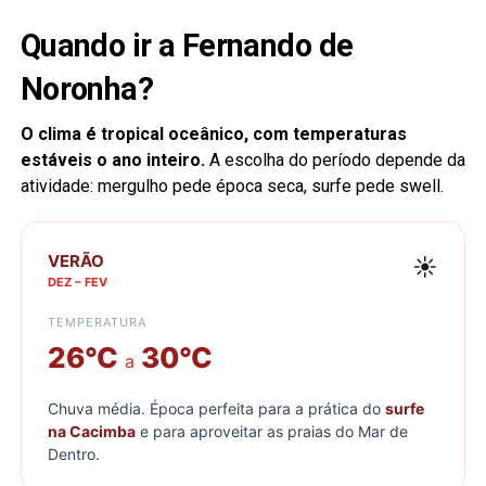
Quando ir a Fernando de
Noronha?
O clima é tropical oceânico, com temperaturas
estáveis o ano inteiro.
A escolha do período depende da
atividade: mergulho pede época seca, surfe pede swell.
VERÃO
☀️
DEZ – FEV
TEMPERATURA
26°C
30°C
a
Chuva média. Época perfeita para a prática do
surfe
na Cacimba
e para aproveitar as praias do Mar de
Dentro.