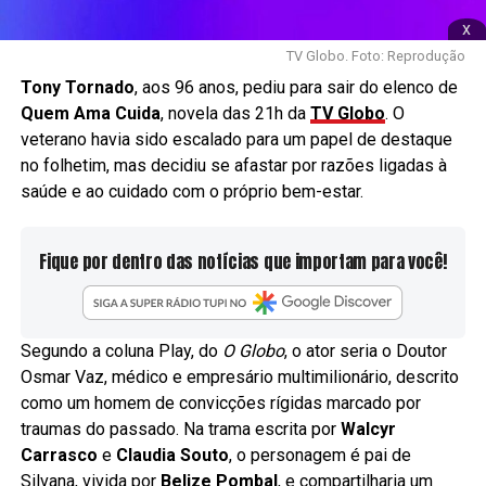
x
TV Globo. Foto: Reprodução
Tony Tornado
, aos 96 anos, pediu para sair do elenco de
Quem Ama Cuida
, novela das 21h da
TV
Globo
. O
veterano havia sido escalado para um papel de destaque
no folhetim, mas decidiu se afastar por razões ligadas à
saúde e ao cuidado com o próprio bem-estar.
Fique por dentro das notícias que importam para você!
Segundo a coluna Play, do
O Globo
, o ator seria o Doutor
Osmar Vaz, médico e empresário multimilionário, descrito
como um homem de convicções rígidas marcado por
traumas do passado. Na trama escrita por
Walcyr
Carrasco
e
Claudia Souto
, o personagem é pai de
Silvana, vivida por
Belize Pombal
, e compartilharia um