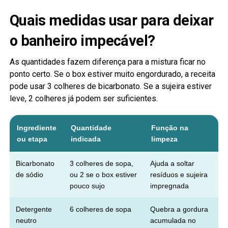
Quais medidas usar para deixar
o banheiro impecável?
As quantidades fazem diferença para a mistura ficar no
ponto certo. Se o box estiver muito engordurado, a receita
pode usar 3 colheres de bicarbonato. Se a sujeira estiver
leve, 2 colheres já podem ser suficientes.
Ingrediente
Quantidade
Função na
ou etapa
indicada
limpeza
Bicarbonato
3 colheres de sopa,
Ajuda a soltar
de sódio
ou 2 se o box estiver
resíduos e sujeira
pouco sujo
impregnada
Detergente
6 colheres de sopa
Quebra a gordura
neutro
acumulada no