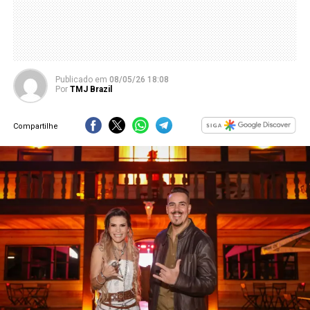
Publicado
em
08/05/26 18:08
Por
TMJ Brazil
Compartilhe