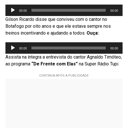
Tocador
00:00
00:00
de
Gilson Ricardo disse que conviveu com o cantor no
áudio
Botafogo por oito anos e que ele estava sempre nos
treinos incentivando e ajudando a todos.
Ouça:
Tocador
00:00
00:00
de
Assista na íntegra a entrevista do cantor Agnaldo Timóteo,
áudio
ao programa
“De Frente com Elas”
na Super Rádio Tupi.