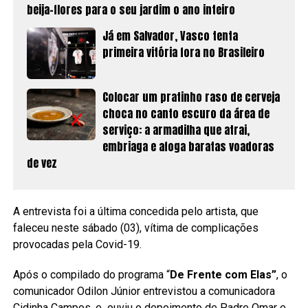
beija-flores para o seu jardim o ano inteiro
Já em Salvador, Vasco tenta
primeira vitória fora no Brasileiro
Colocar um pratinho raso de cerveja
choca no canto escuro da área de
serviço: a armadilha que atrai,
embriaga e afoga baratas voadoras
de vez
A entrevista foi a última concedida pelo artista, que
faleceu neste sábado (03), vítima de complicações
provocadas pela Covid-19.
Após o compilado do programa “
De Frente com Elas”
, o
comunicador Odilon Júnior entrevistou a comunicadora
Cidinha Campos, e ouviu o depoimento de Padre Omar e