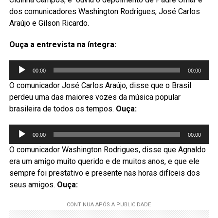
dos comunicadores Washington Rodrigues, José Carlos
Araújo e Gilson Ricardo.
Ouça a entrevista na íntegra:
Tocador
00:00
00:00
de
O comunicador José Carlos Araújo, disse que o Brasil
áudio
perdeu uma das maiores vozes da música popular
brasileira de todos os tempos.
Ouça:
Tocador
00:00
00:00
de
O comunicador Washington Rodrigues, disse que Agnaldo
áudio
era um amigo muito querido e de muitos anos, e que ele
sempre foi prestativo e presente nas horas difíceis dos
seus amigos.
Ouça:
To
de