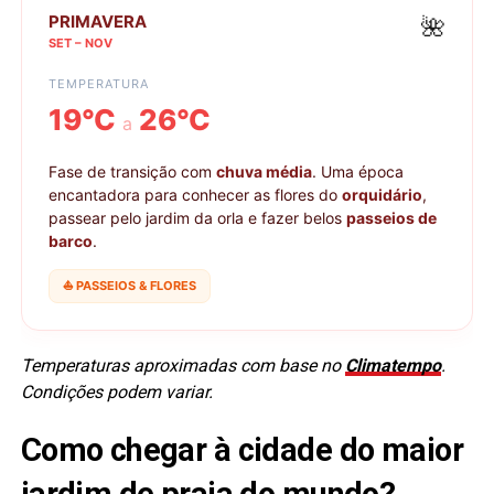
PRIMAVERA
🌺
SET – NOV
TEMPERATURA
19°C
26°C
a
Fase de transição com
chuva média
. Uma época
encantadora para conhecer as flores do
orquidário
,
passear pelo jardim da orla e fazer belos
passeios de
barco
.
⛵ PASSEIOS & FLORES
Temperaturas aproximadas com base no
Climatempo
.
Condições podem variar.
Como chegar à cidade do maior
jardim de praia do mundo?