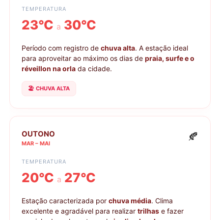
TEMPERATURA
23°C
30°C
a
Período com registro de
chuva alta
. A estação ideal
para aproveitar ao máximo os dias de
praia, surfe e o
réveillon na orla
da cidade.
🏖️ CHUVA ALTA
OUTONO
🍂
MAR – MAI
TEMPERATURA
20°C
27°C
a
Estação caracterizada por
chuva média
. Clima
excelente e agradável para realizar
trilhas
e fazer