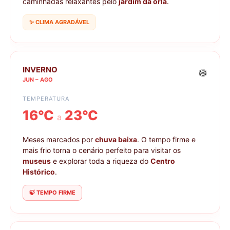
caminhadas relaxantes pelo
jardim da orla
.
✨ CLIMA AGRADÁVEL
INVERNO
❄️
JUN – AGO
TEMPERATURA
16°C
23°C
a
Meses marcados por
chuva baixa
. O tempo firme e
mais frio torna o cenário perfeito para visitar os
museus
e explorar toda a riqueza do
Centro
Histórico
.
🍃 TEMPO FIRME