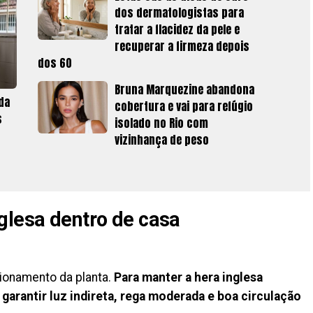
dos dermatologistas para
tratar a flacidez da pele e
recuperar a firmeza depois
dos 60
Bruna Marquezine abandona
da
cobertura e vai para refúgio
s
isolado no Rio com
vizinhança de peso
glesa dentro de casa
ionamento da planta.
Para manter a hera inglesa
 garantir luz indireta, rega moderada e boa circulação