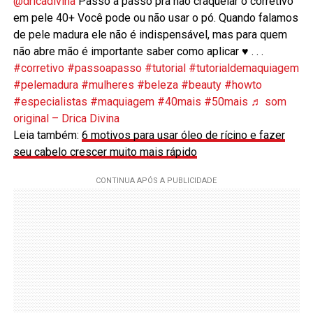
@dricadivina
Passo a passo pra não craquelar o corretivo
em pele 40+ Você pode ou não usar o pó. Quando falamos
de pele madura ele não é indispensável, mas para quem
não abre mão é importante saber como aplicar ♥️ . . .
#corretivo
#passoapasso
#tutorial
#tutorialdemaquiagem
#pelemadura
#mulheres
#beleza
#beauty
#howto
#especialistas
#maquiagem
#40mais
#50mais
♬ som
original – Drica Divina
Leia também:
6 motivos para usar óleo de rícino e fazer
seu cabelo crescer muito mais rápido