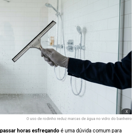
x
O uso de rodinho reduz marcas de água no vidro do banheiro
passar horas esfregando
é uma dúvida comum para