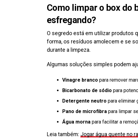
Como limpar o box do 
esfregando?
O segredo está em utilizar produtos 
forma, os resíduos amolecem e se so
durante a limpeza.
Algumas soluções simples podem aju
Vinagre branco
para remover marc
Bicarbonato de sódio
para potenc
Detergente neutro
para eliminar g
Pano de microfibra
para limpar se
Água morna
para facilitar a remo
Leia também:
Jogar água quente
n
o r