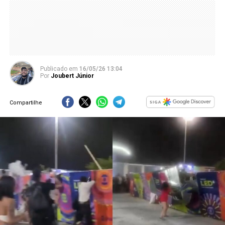
Publicado
em
16/05/26 13:04
Por
Joubert Júnior
Compartilhe