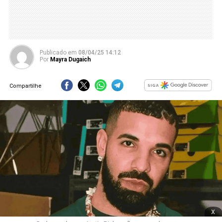
Publicado
em
08/04/25 14:12
Por
Mayra Dugaich
Compartilhe
x