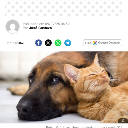
Publicado
em
09/07/25 06:53
Por
José Gustavo
Compartilhe
x
Pets - Créditos: depositphotos.com / pyotr021